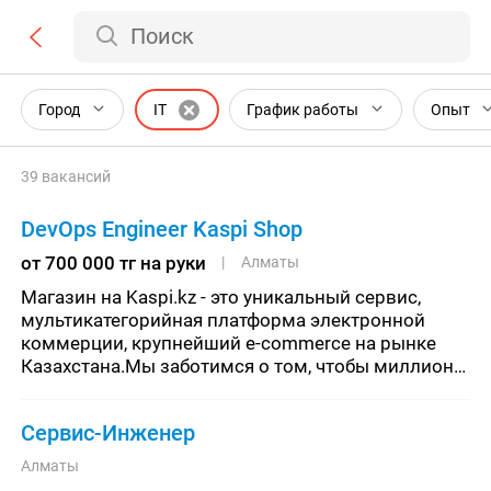
Поиск
Город
IT
График работы
Опыт
39 вакансий
DevOps Engineer Kaspi Shop
от 700 000 тг на руки
Алматы
Магазин на Kaspi.kz - это уникальный сервис, 
мультикатегорийная платформа электронной 
коммерции, крупнейший e-commerce на рынке 
Казахстана.Мы заботимся о том, чтобы миллионы 
пользователей могли делать сотни тысяч заказов 
в день и получать их вовремя
Сервис-Инженер
Алматы