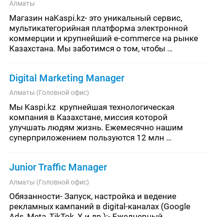
Алматы
Магазин наKaspi.kz- это уникальный сервис, 
мультикатегорийная платформа электронной 
коммерции и крупнейший e-commerce на рынке 
Казахстана. Мы заботимся о том, чтобы 
миллионы пользователей могли делать сотни 
тысяч заказов в день и получать
Digital Marketing Manager
Алматы (Головной офис)
Мы Kaspi.kz  крупнейшая технологическая 
компания в Казахстане, миссия которой  
улучшать людям жизнь. Ежемесячно нашим 
суперприложением пользуются 12 млн 
казахстанцев.Мы ищем Digital Marketing Manager 
уровня middle+ и выше, который буд
Junior Traffic Manager
Алматы (Головной офис)
Обязанности- Запуск, настройка и ведение 
рекламных кампаний в digital-каналах (Google 
Ads, Meta, TikTok, X и др.);- Ежедневный 