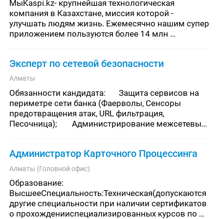
МыKaspi.kz- крупнейшая технологическая 
компания в Казахстане, миссия которой - 
улучшать людям жизнь. Ежемесячно нашим супер 
приложением пользуются более 14 млн 
казахстанцев.Сейчас мы рассматриваем 
кандидатов на рольMiddle / Senior
Эксперт по сетевой безопасности
Алматы
Обязанности кандидата:	Защита сервисов на 
периметре сети банка (Фаерволы, Сенсоры 
предотвращения атак, URL фильтрация, 
Песочница);	Администрирование межсетевых 
экранов банка (Next-generation Firewall);	
Администрирование систем предотвращен
Администратор Карточного Процессинга
Алматы (Головной офис)
Образование: 
ВысшееСпециальность:Техническая(допускаются 
другие специальности при наличии сертификатов 
о прохожденииспециализированных курсов по 