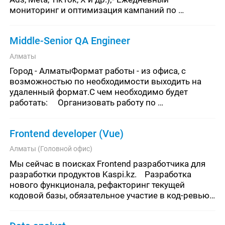
мониторинг и оптимизация кампаний по 
ключевым метрикам (CTR, CR, CPA, ROAS, DRR);- 
Тестирование гипотез, креативов, а
Middle-Senior QA Engineer
Алматы
Город - АлматыФормат работы - из офиса, с 
возможностью по необходимости выходить на 
удаленный формат.С чем необходимо будет 
работать:	Организовать работу по 
тестированию сервиса;	Обеспечивать интеграцию 
сервиса с другими системами бан
Frontend developer (Vue)
Алматы (Головной офис)
Мы сейчас в поисках Frontend разработчика для 
разработки продуктов Kaspi.kz.    Разработка 
нового функционала, рефакторинг текущей 
кодовой базы, обязательное участие в код-ревью, 
высок