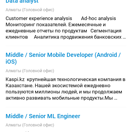
Data analyst
Алматы (Головной офис)
Customer experience analysis	Ad-hoc analysis	
Мониторинг показателей. Ежемесячные и 
ежедневные отчеты по продуктам	Сегментация 
клиентов	Аналитика продвижения банковских 
продуктов	Замеры результатов A/B теста
Middle / Senior Mobile Developer (Android /
iOS)
Алматы (Головной офис)
Kaspi.kz  крупнейшая технологическая компания в 
Казахстане. Нашей экосистемой ежедневно 
пользуются миллионы людей, и мы продолжаем 
активно развивать мобильные продукты.Мы 
расширяем мобильную команду и ищем Middle / 
Senior Android и iOS раз
Middle / Senior ML Engineer
Алматы (Головной офис)