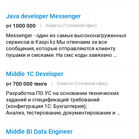
виде;- Взаимодействие с разработчиками и 
другими членами ком
Java developer Messenger
от 1000 000
Алматы (Головной офис)
Messenger - один из самых высоконагруженных 
сервисов в Kaspi.kz Мы отвечаем за все 
сообщения, которые отправляются клиенту 
пушами и смсками. На смс коды завязано 
большое количество бизнес процессов Поэтому 
мы работаем над тем, чтобы сервис был всегда
Middle 1C Developer
от 700 000 тенге
Алматы (Головной офис)
Разработка ПО УС на основании технических 
заданий и спецификаций требований 
(конфигурация 1С: Бухгалтерия);			
Анализ, тестирование, документирование и 
передача на сопровождение, освоение новых 
технологий и направлений;
Middle BI Data Engineer