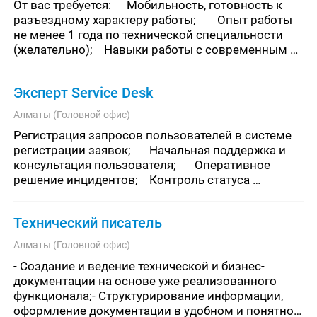
От вас требуется:	Мобильность, готовность к 
разъездному характеру работы;	Опыт работы 
не менее 1 года по технической специальности 
(желательно);	Навыки работы с современным 
программным обеспечением (ПО);	
Приветствуется опыт работы по напр
Эксперт Service Desk
Алматы (Головной офис)
Регистрация запросов пользователей в системе 
регистрации заявок;	Начальная поддержка и 
консультация пользователя;	Оперативное 
решение инцидентов;	Контроль статуса 
обслуживания заявки;	Закрытие заявки в 
системе.Требования
Технический писатель
Алматы (Головной офис)
- Создание и ведение технической и бизнес-
документации на основе уже реализованного 
функционала;- Структурирование информации, 
оформление документации в удобном и понятном 