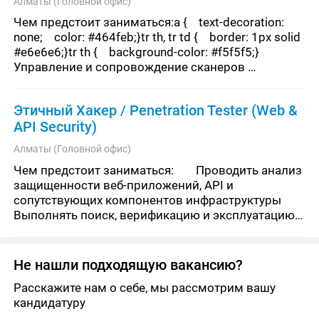
Алматы (Головной офис)
Чем предстоит заниматься:a {    text-decoration: 
none;    color: #464feb;}tr th, tr td {    border: 1px solid 
#e6e6e6;}tr th {    background-color: #f5f5f5;}	
Управление и сопровождение сканеров 
уязвимостей	Проведение сканирования ин
Этичный Хакер / Penetration Tester (Web &
API Security)
Алматы (Головной офис)
Чем предстоит заниматься:	Проводить анализ 
защищенности веб-приложений, API и 
сопутствующих компонентов инфраструктуры	
Выполнять поиск, верификацию и эксплуатацию 
уязвимостей различного уровня сложности	
Проводить тестирование безопасности
Не нашли подходящую вакансию?
Расскажите нам о себе, мы рассмотрим вашу
кандидатуру