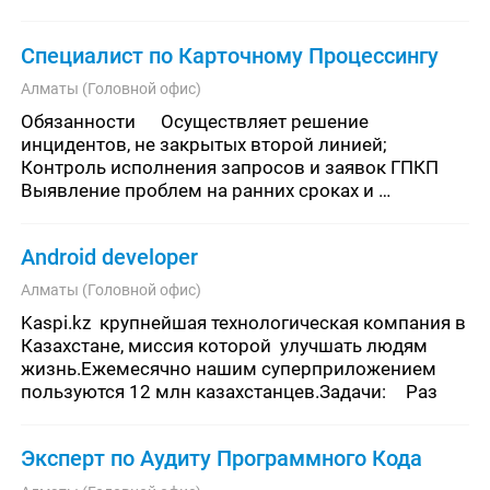
администрированию карточных 
систем)Специальное 
Специалист по Карточному Процессингу
обучение:Желательноналичие с
Алматы (Головной офис)
Обязанности	Осуществляет решение 
инцидентов, не закрытых второй линией;	
Контроль исполнения запросов и заявок ГПКП	
Выявление проблем на ранних сроках и 
недопущение обращений клиентов;	
Информационная поддержка пользователей;	
Android developer
Предоставление прав
Алматы (Головной офис)
Kaspi.kz  крупнейшая технологическая компания в 
Казахстане, миссия которой  улучшать людям 
жизнь.Ежемесячно нашим суперприложением 
пользуются 12 млн казахстанцев.Задачи:	Раз
Эксперт по Аудиту Программного Кода