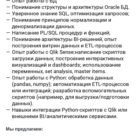
Опыт работы с БД
Понимание структуры и архитектуры Oracle БД.
Уверенное знание SQL, оптимизация запросов;
Понимание принципов нормализации и
денормализации данных.
Написание PL/SQL процедур и функций;
Понимание архитектуры BI-решений, опыт
построения витрин данных и ETL-процессов
Опыт работы с Qlik Sense:написание скриптов
загрузки данных; построение интерактивных
визуализаций и dashboards; использование
переменных, set analysis, master items.
Опыт работы с Python: обработка данных
(pandas, numpy); автоматизация ETL-процессов
или интеграций; разработка вспомогательных
скриптов (например, для выгрузки/подготовки
данных).
Навыки интеграции Python-скриптов с Qlik или
внешними BI/аналитическими сервисами.
Мы предлагаем: