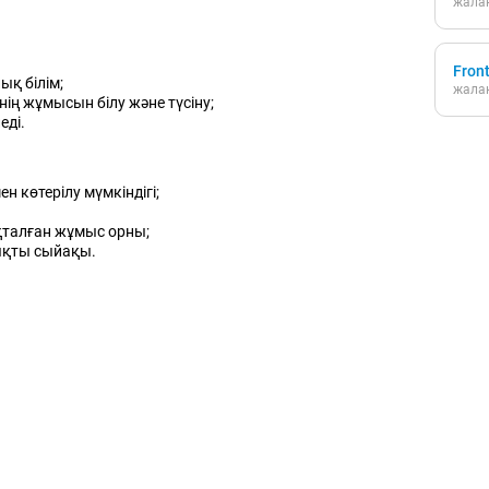
жалақ
Fron
ық білім;
жалақ
нің жұмысын білу және түсіну;
еді.
 көтерілу мүмкіндігі;
талған жұмыс орны;
ықты сыйақы.