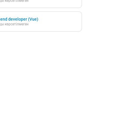
ы көрсетілмеген
tend developer (Vue)
ы көрсетілмеген