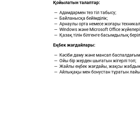
Қойылатын талаптар:
Адамдармен тез тіл табысу;
Байланысқа бейімділік;
Арнаулы орта немесе жоғары техникал
Windows және Microsoft Office жүйелері
Қазақ тілін білгенге басымдылық беріл
Еңбек жағдайлары:
Кәсіби даму және мансап баспалдағымен
Ойы бір жерден шығатын жігерлі топ;
Жайлы еңбек жағдайы, жақсы жабдық
Айлықақы мен бонустан тұратын лай