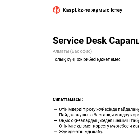
Kaspi.kz-те жұмыс істеу
Service Desk Сара
Алматы (Бас офис)
Толық күн
|
Тәжірибесі қажет емес
Сипаттамасы:
Өтінімдерді тіркеу жүйесінде пайдалан
Пайдаланушыға бастапқы қолдау көрсе
Оқыс оқиғалардың жедел шешімін табу
Өтінімге қызмет көрсету мәртебесін қа
Жүйеде өтінімді жабу.