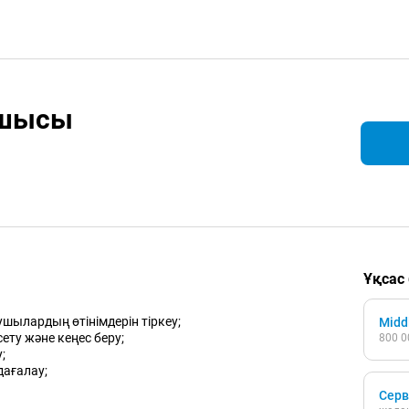
пшысы
Ұқсас
ушылардың өтінімдерін тіркеу;
Midd
ту және кеңес беру;
800 0
;
дағалау;
Серв