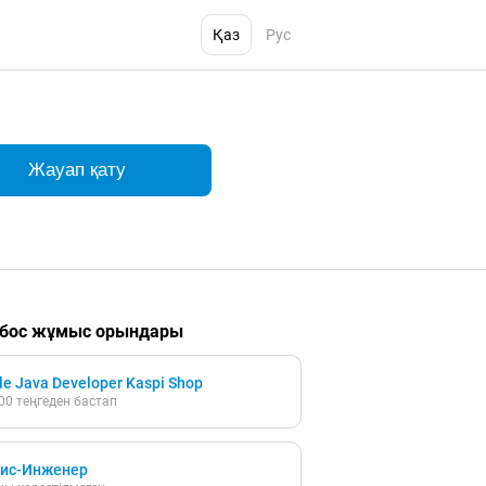
Қаз
Рус
Жауап қату
 бос жұмыс орындары
le Java Developer Kaspi Shop
00 теңгеден бастап
ис-Инженер