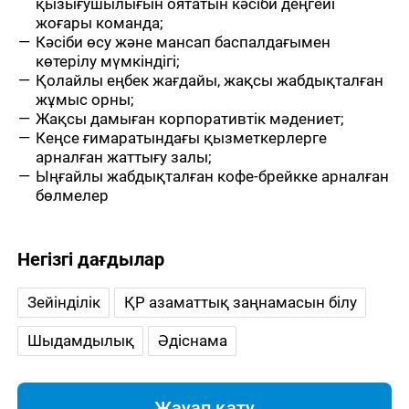
қызығушылығын оятатын кәсіби деңгейі
жоғары команда;
Кәсіби өсу және мансап баспалдағымен
көтерілу мүмкіндігі;
Қолайлы еңбек жағдайы, жақсы жабдықталған
жұмыс орны;
Жақсы дамыған корпоративтік мәдениет;
Кеңсе ғимаратындағы қызметкерлерге
арналған жаттығу залы;
Ыңғайлы жабдықталған кофе-брейкке арналған
бөлмелер
Негізгі дағдылар
Зейінділік
ҚР азаматтық заңнамасын білу
Шыдамдылық
Әдіснама
Жауап қату