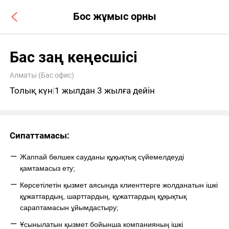
Бос жұмыс орны
Бас заң кеңесшісі
Алматы (Бас офис)
Толық күн
|
1 жылдан 3 жылға дейін
Сипаттамасы:
Жаппай бөлшек сауданы құқықтық сүйемелдеуді
қамтамасыз ету;
Көрсетілетін қызмет аясында клиенттерге жолданатын ішкі
құжаттардың, шарттардың, құжаттардың құқықтық
сараптамасын ұйымдастыру;
Ұсынылатын қызмет бойынша компанияның ішкі