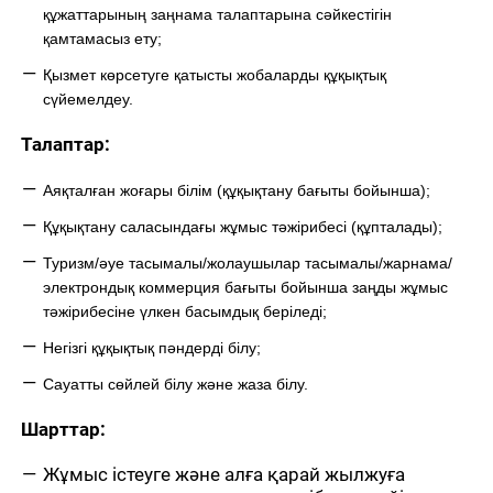
құжаттарының заңнама талаптарына сәйкестігін
қамтамасыз ету;
Қызмет көрсетуге қатысты жобаларды құқықтық
сүйемелдеу.
Талаптар:
Аяқталған жоғары білім (құқықтану бағыты бойынша);
Құқықтану саласындағы жұмыс тәжірибесі (құпталады);
Туризм/әуе тасымалы/жолаушылар тасымалы/жарнама/
электрондық коммерция бағыты бойынша заңды жұмыс
тәжірибесіне үлкен басымдық беріледі;
Негізгі құқықтық пәндерді білу;
Сауатты сөйлей білу және жаза білу.
Шарттар:
Жұмыс істеуге және алға қарай жылжуға