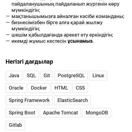
пайдаланушының пайдаланып жүргенін көру
мүмкіндігін;
мақтанышымызға айналған кәсіби команданы;
бизнесімізбен бірге алға қарай жылжу
мүмкіндігін;
шешім қабылдағанда әрекет ету еркіндігін;
икемді жұмыс кестесін
ұсынамыз
.
Негізгі дағдылар
Java
SQL
Git
PostgreSQL
Linux
Oracle
Docker
HTML
CSS
Spring Framework
ElasticSearch
Spring Boot
Apache Tomcat
MongoDB
Gitlab