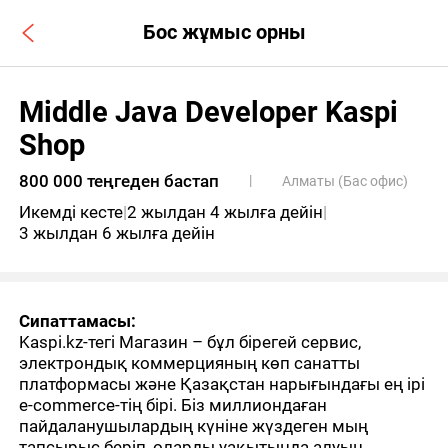
Бос жұмыс орны
Middle Java Developer Kaspi
Shop
800 000 теңгеден бастап
|
Алматы (Бас офис)
Икемді кесте
|
2 жылдан 4 жылға дейін
|
3 жылдан 6 жылға дейін
Сипаттамасы:
Kaspi.kz-тегі Магазин – бұл бірегей сервис,
электрондық коммерцияның көп санатты
платформасы және Қазақстан нарығындағы ең ірі
e-commerce-тің бірі. Біз миллиондаған
пайдаланушылардың күніне жүздеген мың
тапсырыс беріп, оларды уақытында алуын