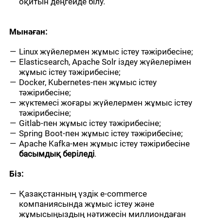
оқитын деңгейде білу.
Мынаған:
Linux жүйелермен жұмыс істеу тәжірибесіне;
Elasticsearch, Apache Solr іздеу жүйелерімен
жұмыс істеу тәжірибесіне;
Docker, Kubernetes-пен жұмыс істеу
тәжірибесіне;
жүктемесі жоғары жүйелермен жұмыс істеу
тәжірибесіне;
Gitlab-пен жұмыс істеу тәжірибесіне;
Spring Boot-пен жұмыс істеу тәжірибесіне;
Apache Kafka-мен жұмыс істеу тәжірибесіне
басымдық беріледі
.
Біз:
Қазақстанның үздік e-commerce
компаниясында жұмыс істеу және
жұмысыңыздың нәтижесін миллиондаған