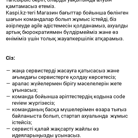
қамтамасыз етеміз.
Kaspi.kz-тегі Магазин бағыттар бойынша бөлінген
шағын командалар болып жұмыс істейді, біз
әзірлеуде agile әдістемесін қолданамыз, ахуалды
артық бюрократиямен бүлдірмейміз және өз
өніміміз үшін толық жауапкершілік атқарамыз.
Сіз:
жаңа сервистерді жасауға қатысасыз және
ағымдағы сервистерге қолдау көрсетесіз;
аралас жүйелермен бірігу мәселелерін жете
ұғынасыз;
команда бойынша әріптестердің кодына code
review жүргізесіз;
команданың басқа мүшелерімен өзара тығыз
байланыста болып, стартап ахуалында жұмыс
істейсіз;
сервисті қалай жақсарту жайлы өз
идеяларыңызды ұсынасыз.