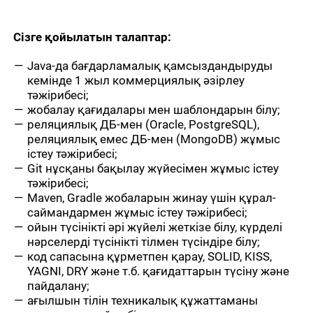
Сізге қойылатын талаптар:
Java-да бағдарламалық қамсыздандыруды
кемінде 1 жыл коммерциялық әзірлеу
тәжірибесі;
жобалау қағидалары мен шаблондарын білу;
реляциялық ДБ-мен (Oracle, PostgreSQL),
реляциялық емес ДБ-мен (MongoDB) жұмыс
істеу тәжірибесі;
Git нұсқаны бақылау жүйесімен жұмыс істеу
тәжірибесі;
Maven, Gradle жобаларын жинау үшін құрал-
саймандармен жұмыс істеу тәжірибесі;
ойын түсінікті әрі жүйелі жеткізе білу, күрделі
нәрселерді түсінікті тілмен түсіндіре білу;
код сапасына құрметпен қарау, SOLID, KISS,
YAGNI, DRY және т.б. қағидаттарын түсіну және
пайдалану;
ағылшын тілін техникалық құжаттаманы