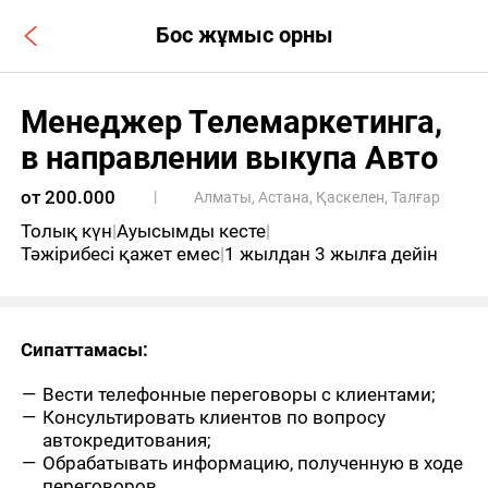
Бос жұмыс орны
Менеджер Телемаркетинга,
в направлении выкупа Авто
от 200.000
|
Алматы, Астана, Қаскелен, Талғар
Толық күн
|
Ауысымды кесте
|
Тәжірибесі қажет емес
|
1 жылдан 3 жылға дейін
Сипаттамасы:
Вести телефонные переговоры с клиентами;
Консультировать клиентов по вопросу
автокредитования;
Обрабатывать информацию, полученную в ходе
переговоров