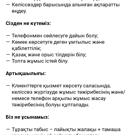
Келіссөздер барысында алынған ақпаратты
өңдеу.
Сізден не күтеміз
:
Телефонмен сөйлесуге дайын болу;
Көмек көрсетуге деген ұмтылыс және
қабілеттілік;
Қазақ және орыс тілдерін білу;
Топта жұмыс істей білу.
Артықшылығы
:
Клиенттерге қызмет көрсету саласында,
келіссөз жүргізуде жұмыс тәжірибесінің және/
немесе телефон арқылы жұмыс жасау
тәжірибесінің болуы құпталады.
Біз не ұсынамыз
:
Тұрақты табыс – лайықты жалақы + тамаша