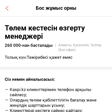
Бос жұмыс орны
Төлем кестесін өзгерту
менеджері
260 000-нан басталады
|
Алматы, Қаскелен, Талғар
(Бас офис)
Толық күн
|
Тәжірибесі қажет емес
Сіз немен айналысасыз
:
Kaspi.kz клиенттерімен телефон арқылы
сөйлесу;
Олардың төлем қабілеттілігін бағалау және
жеңілдік шарттарын ұсыну;
Клиенттерді кестеге сәйкес қайтару;