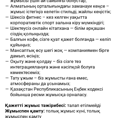
жұмысы үшін ай сайынғы бонустар;
Алматының орталығындағы заманауи кеңсе –
жұмыс істегіңіз келетін стильді, жайлы кеңістік; ️‍
Шексіз фитнес – кез келген уақытта
корпоративтік спорт залына кіру мүмкіндігі;
Шектеусіз онлайн кітапхана — білім әрқашан
сіздің қолыңызда;
Балғын кофе, сізге қуат қажет болғанда — келіп
құйыңыз;
Мансаптық өсу шегі жоқ — компаниямен бірге
дамып, өсіңіз;
Оқыту және қолдау – біз сізге тез
интеграциялануға және кәсіпқой болуға
көмектесеміз;
Тату ұжым – біз жұмысты ғана емес,
атмосфераны да ұсынамыз;
Қазақстан Республикасының Еңбек кодексі
бойынша ресми жұмысқа орналасу.
Қажетті жұмыс тәжірибесі
:
талап етілмейді
Жұмыспен қамту:
толық жұмыс күні, толық
жұмыспен қамту