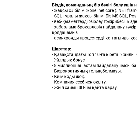
Біздің команданың бір бөлігі болу үшін 
- жақсы c# білімі және. net core (. NET fr
- SQL туралы жақсы білім. Біз MS SQL, P
- веб-қызметтерді әзірлеу тәжірибесі. Біз
- хабарлама брокерлерін пайдалану тәжір
қолданамыз
- асинхронды процестерді, көп ағынды қо
Шарттар:
- Қазақстандағы Топ 10-ға кіретін жайлы 
- Жылдық бонус
- 8 миллионнан астам пайдаланушысы ба
- Бюрократияның толық болмауы.
- Киім коды жоқ.
- Компания есебінен оқыту.
- Жыл сайын ЗП-ны қайта қарау.