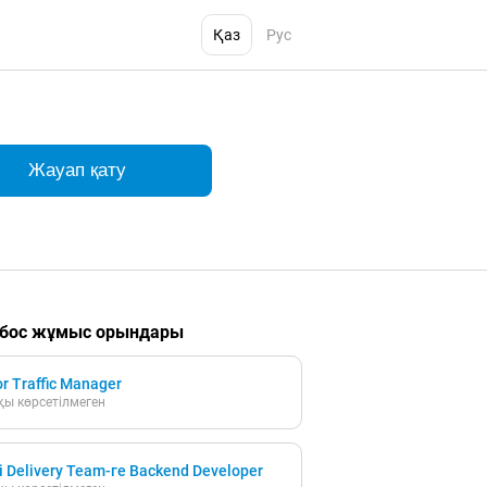
Қаз
Рус
Жауап қату
 бос жұмыс орындары
r Traffic Manager
ы көрсетілмеген
i Delivery Team-ге Backend Developer