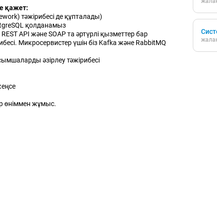
жалақ
не қажет:
amework) тәжірибесі де құпталады)
ostgreSQL қолданамыз
Сист
де REST API және SOAP та әртүрлі қызметтер бар
жалақ
ибесі. Микросервистер үшін біз Kafka және RabbitMQ
сымшаларды әзірлеу тәжірибесі
кеңсе
р өніммен жұмыс.