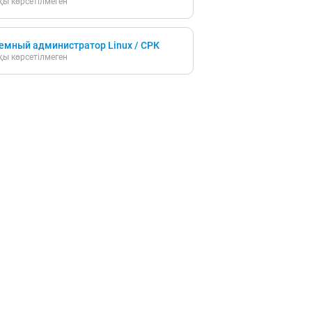
ы көрсетілмеген
емный администратор Linux / СРК
ы көрсетілмеген