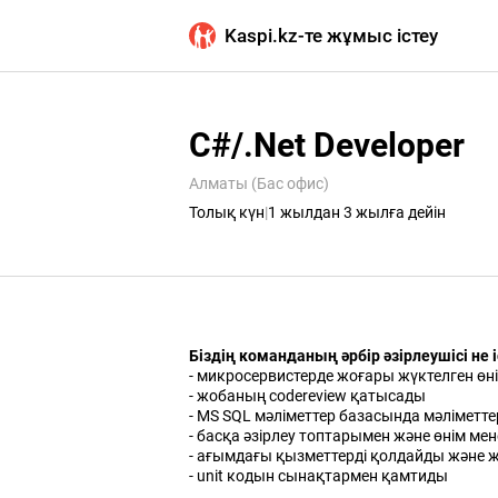
Kaspi.kz-те жұмыс істеу
C#/.Net Developer
Алматы (Бас офис)
Толық күн
|
1 жылдан 3 жылға дейін
Біздің команданың әрбір әзірлеушісі не і
- микросервистерде жоғары жүктелген өні
- жобаның codereview қатысады
- MS SQL мәліметтер базасында мәліме
- басқа әзірлеу топтарымен және өнім мен
- ағымдағы қызметтерді қолдайды және 
- unit кодын сынақтармен қамтиды