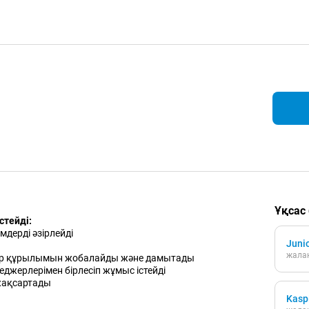
Ұқсас
стейді:
мдерді әзірлейді
Junio
жалақ
ттер құрылымын жобалайды және дамытады
еджерлерімен бірлесіп жұмыс істейді
жақсартады
Kasp