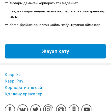
Жоғары дамыған корпоративтік мәдениет
Кеңсе ғимаратындағы қызметкерлерге арналған тренажер
залы;
Кофе-брейк
к
е арналған жайлы жабдықталған аймақтар.
Жауап қату
Kaspi.kz
Kaspi Pay
Корпоративтік сайт
Қолдану ережелері