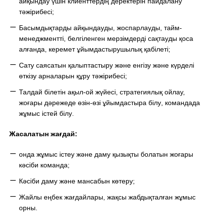
а
йқындау
үшін клиенттердің деректерін пайдалану
тәжірибесі;
Басымдықтарды
айқындауды,
жоспарлау
ды
, тайм-
менеджмент
ті
, белгіленген мерзімдерді сақтау
ды қоса
алғанда, керемет ұйымдастырушылық қабілеті;
Сату саясатын қалыптастыру және енгізу және күрделі
өткізу арналарын құру тәжірибесі;
Талдай білетін ақыл-ой жүйесі
, стратегиялық ойлау,
жоғары дәреже
де
өзін-өзі ұйымдастыр
а білу
, командада
жұмыс істей білу
.
Жасалатын жағдай
:
онда жұмыс істеу және даму қызықты
болатын ж
оғары
кәсіби команда;
Кәсіби даму және манса
бын көтеру
;
Жайлы еңбек жағдайлары, жақсы жабдықталған жұмыс
орны.