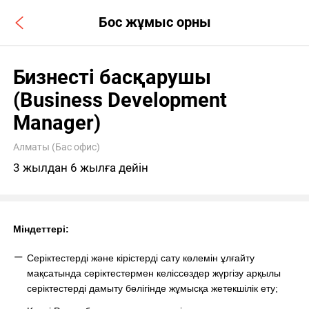
Бос жұмыс орны
Бизнесті басқарушы
(Business Development
Manager)
Алматы (Бас офис)
3 жылдан 6 жылға дейін
Міндеттері
:
Серік
тестерді және кірістерді сату көлемін ұлғайту
мақсатында
серік
тестермен келіссөздер жүргізу арқылы
серік
тестерді дамыту бөлігінде жұмысқа жетекшілік ету;