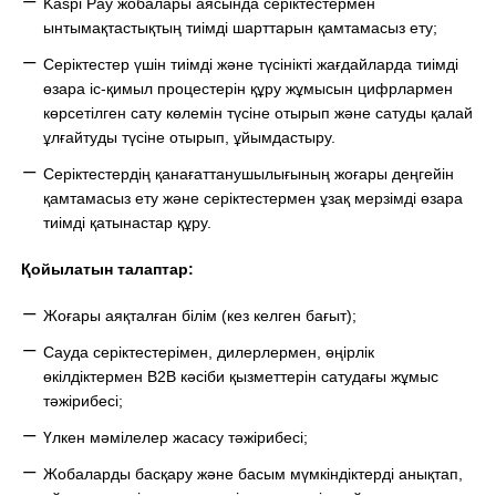
Kaspi Pay жобалары
аясында серік
тестермен
ынтымақтастықтың тиімді шарттарын қамтамасыз ету;
Серік
тестер үшін тиімді және түсінікті жағдайларда тиімді
өзара іс-қимыл процестерін құру жұмысы
н
цифрлармен
көрсетілген
сату көлемін түсін
е отырып
және сатуды қалай
ұлғайтуды түсін
е отырып,
ұйымдастыру.
Серік
тестердің қанағаттанушылығының жоғары деңгейін
қамтамасыз ету және
серікт
естермен ұзақ мерзімді өзара
тиімді қатынастар құру.
Қойылатын талаптар
:
Жоғары аяқталған білім (кез келген бағыт);
Сауда
серік
тестерімен, дилерлермен, өңірлік
өкілдіктермен B2B кәсіби қызметтерін сатудағы жұмыс
тәжірибесі;
Үлкен мәмілелер жасасу тәжірибесі;
Ж
обаларды басқару және
б
асым мүмкіндіктерді анықта
п,