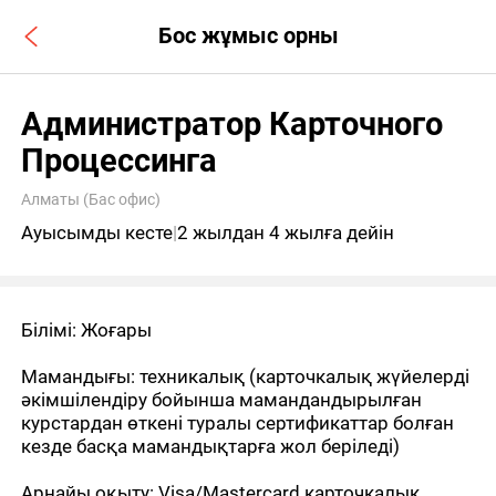
Бос жұмыс орны
Администратор Карточного
Процессинга
Алматы (Бас офис)
Ауысымды кесте
|
2 жылдан 4 жылға дейін
Білімі: Жоғары
Мамандығы: техникалық (карточкалық жүйелерді
әкімшілендіру бойынша мамандандырылған
курстардан өткені туралы сертификаттар болған
кезде басқа мамандықтарға жол беріледі)
Арнайы оқыту: Visa/Mastercard карточкалық