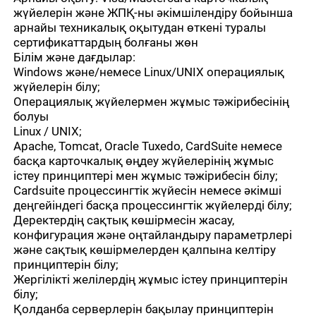
жүйелерін және ЖПҚ-ны әкімшілендіру бойынша
арнайы техникалық оқытудан өткені туралы
сертификаттардың болғаны жөн
Білім және дағдылар:
Windows және/немесе Linux/UNIX операциялық
жүйелерін білу;
Операциялық жүйелермен жұмыс тәжірибесінің
болуы
Linux / UNIX;
Apache, Tomcat, Oracle Tuxedo, CardSuite немесе
басқа карточкалық өңдеу жүйелерінің жұмыс
істеу принциптері мен жұмыс тәжірибесін білу;
Cardsuite процессингтік жүйесін немесе әкімші
деңгейіндегі басқа процессингтік жүйелерді білу;
Деректердің сақтық көшірмесін жасау,
конфигурация және оңтайландыру параметрлері
және сақтық көшірмелерден қалпына келтіру
принциптерін білу;
Жергілікті желілердің жұмыс істеу принциптерін
білу;
Қолданба серверлерін бақылау принциптерін