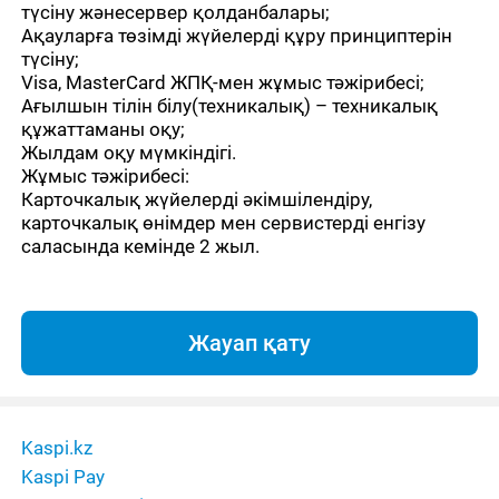
түсіну жәнесервер қолданбалары;
Ақауларға төзімді жүйелерді құру принциптерін
түсіну;
Visa, MasterCard ЖПҚ-мен жұмыс тәжірибесі;
Ағылшын тілін білу(техникалық) – техникалық
құжаттаманы оқу;
Жылдам оқу мүмкіндігі.
Жұмыс тәжірибесі:
Карточкалық жүйелерді әкімшілендіру,
карточкалық өнімдер мен сервистерді енгізу
саласында кемінде 2 жыл.
Жауап қату
Kaspi.kz
Kaspi Pay