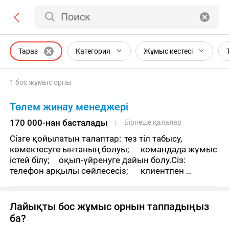
Поиск
Тараз
Категория
Жұмыс кестесі
1 бос жұмыс орны
Төлем жинау менеджері
170 000-нан басталады
Бірнеше қалалар
Сізге қойылатын талаптар:	тез тіл табысу, 
көмектесуге ынтаның болуы;	командада жұмыс 
істей білу;	оқып-үйренуге дайын болу.Сіз:	
телефон арқылы сөйлесесіз;	клиентпен 
берешекті уақтылы өтеу жөнінде келісесіз;	
сөйлесу
Лайықты бос жұмыс орнын таппадыңыз
ба?