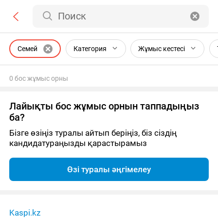
Поиск
Семей
Категория
Жұмыс кестесі
0 бос жұмыс орны
Лайықты бос жұмыс орнын таппадыңыз
ба?
Бізге өзіңіз туралы айтып беріңіз, біз сіздің
кандидатураңызды қарастырамыз
Өзі туралы әңгімелеу
Kaspi.kz